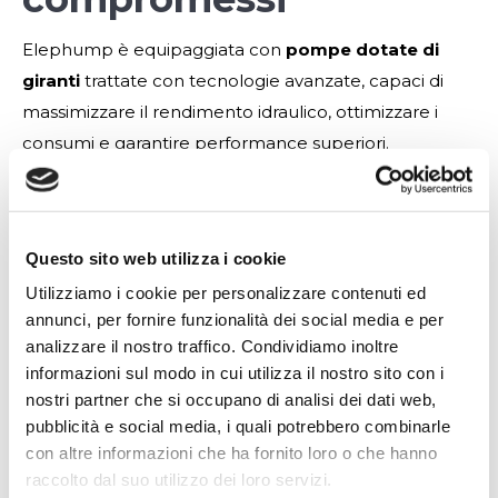
Elephump è equipaggiata con
pompe dotate di
giranti
trattate con tecnologie avanzate, capaci di
massimizzare il rendimento idraulico, ottimizzare i
consumi e garantire performance superiori.
Con il
sistema di adescamento EVA
brevettato da
Irriland, inoltre, riduce al minimo lo spreco d’acqua e
di energia. Grazie a questa soluzione tecnologica di
Questo sito web utilizza i cookie
ultima generazione, che assicura un
utilizzo
Utilizziamo i cookie per personalizzare contenuti ed
responsabile delle risorse
, Elephump si posiziona
annunci, per fornire funzionalità dei social media e per
come leader globale quanto a prestazioni e
analizzare il nostro traffico. Condividiamo inoltre
sostenibilità.
informazioni sul modo in cui utilizza il nostro sito con i
nostri partner che si occupano di analisi dei dati web,
pubblicità e social media, i quali potrebbero combinarle
L’integrazione con
con altre informazioni che ha fornito loro o che hanno
raccolto dal suo utilizzo dei loro servizi.