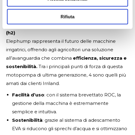
chi opera nei campi e facilita il lavoro quotidiano,
minimizzando lo sforzo fisico.
Rifiuta
I vantaggi di una soluzione pensata per chi la usa
(h2)
Elephump rappresenta il futuro delle macchine
irrigatrici, offrendo agli agricoltori una soluzione
all’avanguardia che combina
efficienza, sicurezza e
sostenibilità.
Tra i principali punti di forza di questa
motopompa di ultima generazione, 4 sono quelli più
amati dai clienti Irriland.
Facilità d’uso
: con il sistema brevettato ROC, la
gestione della macchina è estremamente
semplice e intuitiva.
Sostenibilità
: grazie al sistema di adescamento
EVA si riducono gli sprechi d’acqua e si ottimizzano