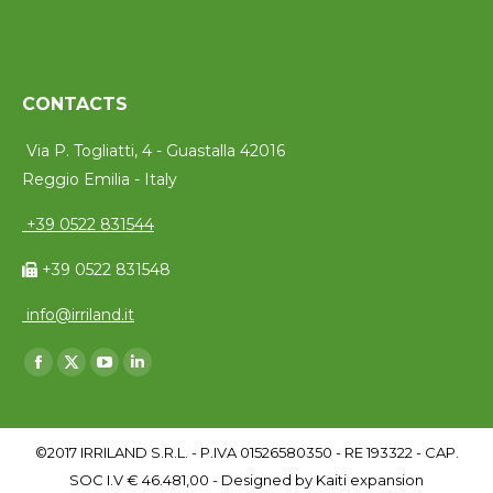
CONTACTS
Via P. Togliatti, 4 - Guastalla 42016
Reggio Emilia - Italy
+39 0522 831544
+39 0522 831548
info@irriland.it
Trouvez nous sur :
Facebook
X
YouTube
LinkedIn
page
page
page
page
opens
opens
opens
opens
©2017 IRRILAND S.R.L. - P.IVA 01526580350 - RE 193322 - CAP.
in
in
in
in
SOC I.V € 46.481,00 - Designed by
Kaiti expansion
new
new
new
new