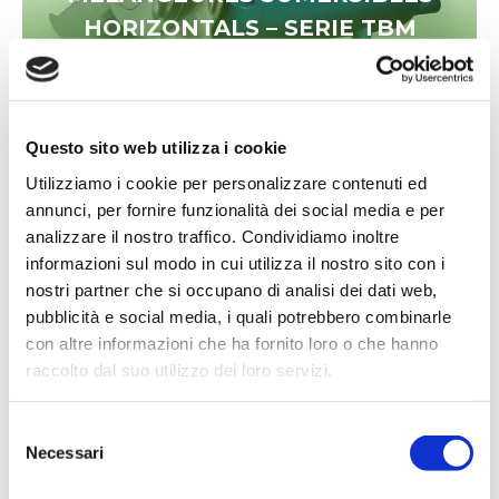
HORIZONTALS – SERIE TBM
Read more
Questo sito web utilizza i cookie
Utilizziamo i cookie per personalizzare contenuti ed
annunci, per fornire funzionalità dei social media e per
analizzare il nostro traffico. Condividiamo inoltre
informazioni sul modo in cui utilizza il nostro sito con i
nostri partner che si occupano di analisi dei dati web,
pubblicità e social media, i quali potrebbero combinarle
PUMPES DELICERATRICES DE
con altre informazioni che ha fornito loro o che hanno
HAUT PRESION – SERIE PTH
raccolto dal suo utilizzo dei loro servizi.
Read more
Selezione
Necessari
del
consenso