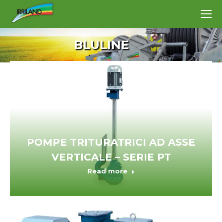
BLULINE
POMPE TRITURATRICI AD ASSE
VERTICALE – SERIE PT
Read more