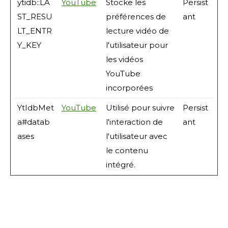
ytidb::LA
YouTube
Stocke les
Persist
ST_RESU
préférences de
ant
LT_ENTR
lecture vidéo de
Y_KEY
l'utilisateur pour
les vidéos
YouTube
incorporées
YtIdbMet
YouTube
Utilisé pour suivre
Persist
a#datab
l'interaction de
ant
ases
l'utilisateur avec
le contenu
intégré.