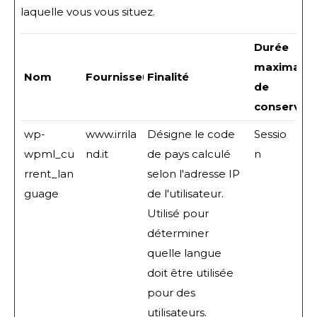
laquelle vous vous situez.
Durée
maximale
Nom
Fournisseur
Finalité
de
conservat
wp-
www.irrila
Désigne le code
Sessio
wpml_cu
nd.it
de pays calculé
n
rrent_lan
selon l'adresse IP
guage
de l'utilisateur.
Utilisé pour
déterminer
quelle langue
doit être utilisée
pour des
utilisateurs.