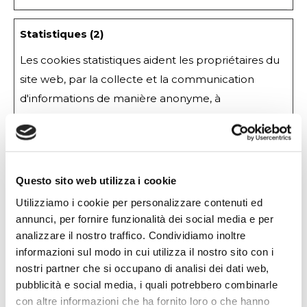
Statistiques (2)
Les cookies statistiques aident les propriétaires du
site web, par la collecte et la communication
d'informations de manière anonyme, à
comprendre comment les visiteurs interagissent
avec les sites web.
Durée
Questo sito web utilizza i cookie
maximale
Nom
Fournisseur
Finalité
Utilizziamo i cookie per personalizzare contenuti ed
de
annunci, per fornire funzionalità dei social media e per
conservat
analizzare il nostro traffico. Condividiamo inoltre
informazioni sul modo in cui utilizza il nostro sito con i
_ga
Google
Enregistre un
2
nostri partner che si occupano di analisi dei dati web,
identifiant unique
année
pubblicità e social media, i quali potrebbero combinarle
utilisé pour
s
con altre informazioni che ha fornito loro o che hanno