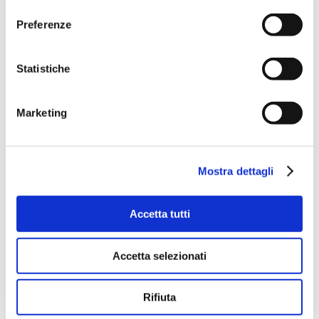
consenso
Tecnologia al servizio
dell’irrigazione agricola
Preferenze
NOUVELLES
Par
Massimo
4 février 2025
Statistiche
L’attività agricola può essere molto
impegnativa dal punto di vista fisico.
Marketing
Dall’aratura alla semina, fino all’irrigazione: ogni
operazione richiede un grande sforzo, spesso
aggravato da attrezzature non sempre
Mostra dettagli
pensate per agevolare il lavoro degli
agricoltori. Proprio per questo, a volte,
Accetta tutti
l’irrigazione agricola può diventare una vera
sfida quotidiana che necessita di soluzioni
Accetta selezionati
efficienti e sicure…
Rifiuta