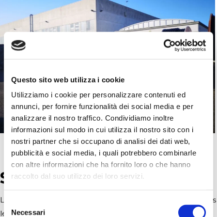
Questo sito web utilizza i cookie
Utilizziamo i cookie per personalizzare contenuti ed
annunci, per fornire funzionalità dei social media e per
analizzare il nostro traffico. Condividiamo inoltre
informazioni sul modo in cui utilizza il nostro sito con i
nostri partner che si occupano di analisi dei dati web,
pubblicità e social media, i quali potrebbero combinarle
con altre informazioni che ha fornito loro o che hanno
STRUCTURES
raccolto dal suo utilizzo dei loro servizi.
L’établissement Irriland occupe
5.000 m2
et possède tous
Selezione
Necessari
les plus modernes équipements.
del