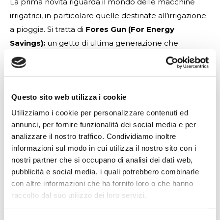
La prima novità riguarda il mondo delle macchine
irrigatrici, in particolare quelle destinate all’irrigazione
a pioggia. Si tratta di
Fores Gun (For Energy
Savings):
un getto di ultima generazione che
ottimizza il flusso dell’acqua riducendo i consumi
energetici e gli sprechi. Con Fores Gun, è possibile
ottenere con l’irrigazione a pioggia le stesse
Questo sito web utilizza i cookie
performance dell’irrigazione a goccia, in termini di
risparmio di acqua ed energia. Una soluzione
Utilizziamo i cookie per personalizzare contenuti ed
annunci, per fornire funzionalità dei social media e per
progettata per
migliorare l’efficienza e la
analizzare il nostro traffico. Condividiamo inoltre
sostenibilità
delle attività di irrigazione agricola.
informazioni sul modo in cui utilizza il nostro sito con i
nostri partner che si occupano di analisi dei dati web,
pubblicità e social media, i quali potrebbero combinarle
La seconda innovazione è
ROC:
un sistema
con altre informazioni che ha fornito loro o che hanno
completamente automatizzato, destinato al
raccolto dal suo utilizzo dei loro servizi.
trasporto delle motopompe per irrigazione
agricola.
È una soluzione brevettata, progettata per