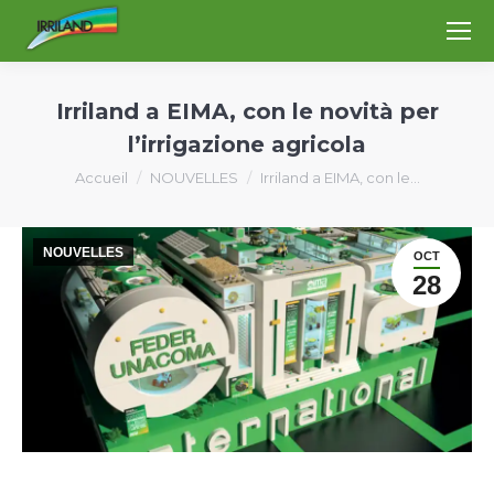
Irriland a EIMA, con le novità per
l’irrigazione agricola
Vous êtes ici :
Accueil
NOUVELLES
Irriland a EIMA, con le…
NOUVELLES
OCT
28