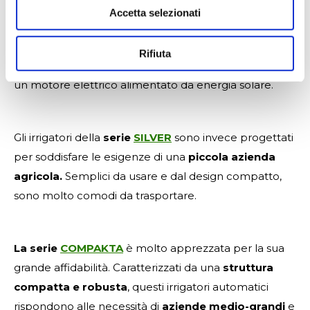
pratici e maneggevoli. Molto versatili, sono perfetti
Accetta selezionati
per l’impiego sia in ambito hobbistico che
professionale. Stessi vantaggi per le serie
COMFORT
e
Rifiuta
E-SPORT
, quest’ultima completamente azionata da
un motore elettrico alimentato da energia solare.
Gli irrigatori della
serie
SILVER
sono invece progettati
per soddisfare le esigenze di una
piccola azienda
agricola.
Semplici da usare e dal design compatto,
sono molto comodi da trasportare.
La serie
COMPAKTA
è molto apprezzata per la sua
grande affidabilità. Caratterizzati da una
struttura
compatta e robusta
, questi irrigatori automatici
rispondono alle necessità di
aziende medio-grandi
e