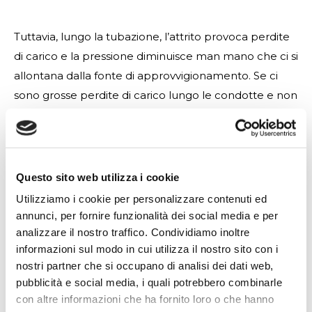
Tuttavia, lungo la tubazione, l’attrito provoca perdite
di carico e la pressione diminuisce man mano che ci si
allontana dalla fonte di approvvigionamento. Se ci
sono grosse perdite di carico lungo le condotte e non
sono compensate, la distribuzione dell’acqua
nell’area di irrigazione sarà disomogenea, con
conseguente spreco di risorse idriche. Inoltre, la
pianta più lontana dalla fonte idrica riceverà meno
Questo sito web utilizza i cookie
acqua rispetto alle altre, e per ovviare a ciò si dovrà
Utilizziamo i cookie per personalizzare contenuti ed
dare un surplus di acqua alla pianta più vicina, con
annunci, per fornire funzionalità dei social media e per
ulteriori sprechi. Pertanto, un sistema di irrigazione a
analizzare il nostro traffico. Condividiamo inoltre
informazioni sul modo in cui utilizza il nostro sito con i
pioggia progettato per minimizzare queste
nostri partner che si occupano di analisi dei dati web,
disomogeneità è essenziale per
evitare sprechi di
pubblicità e social media, i quali potrebbero combinarle
acqua.
con altre informazioni che ha fornito loro o che hanno