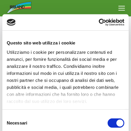
Daily Archives:
4 Febbraio 2025
You are here:
Questo sito web utilizza i cookie
Home
2025
Febbraio
04
Utilizziamo i cookie per personalizzare contenuti ed
annunci, per fornire funzionalità dei social media e per
analizzare il nostro traffico. Condividiamo inoltre
informazioni sul modo in cui utilizza il nostro sito con i
nostri partner che si occupano di analisi dei dati web,
pubblicità e social media, i quali potrebbero combinarle
con altre informazioni che ha fornito loro o che hanno
raccolto dal suo utilizzo dei loro servizi.
Selezione
Necessari
del