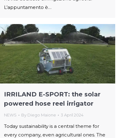
L’appuntamento è…
IRRILAND E-SPORT: the solar
powered hose reel irrigator
NEWS
By
Diego Maione
3 April 2024
Today sustainability is a central theme for
every company, even agricultural ones. The