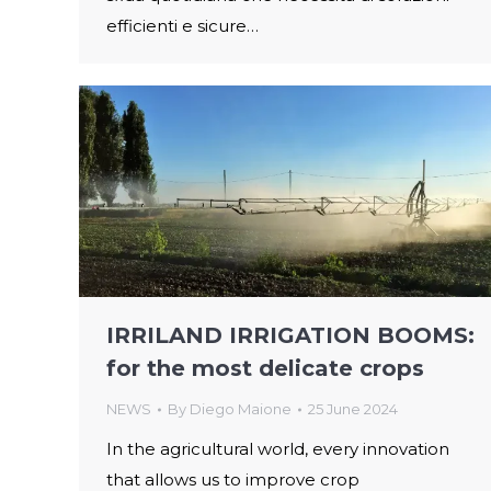
efficienti e sicure…
IRRILAND IRRIGATION BOOMS:
for the most delicate crops
NEWS
By
Diego Maione
25 June 2024
In the agricultural world, every innovation
that allows us to improve crop