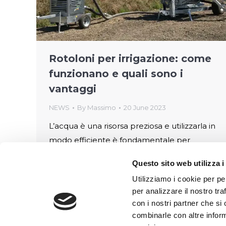
Rotoloni per irrigazione: come
funzionano e quali sono i
vantaggi
NEWS
By
Massimo
20 June 2023
L’acqua è una risorsa preziosa e utilizzarla in
modo efficiente è fondamentale per
massimizzare la produttività delle colture.
Questo sito web utilizza i
Una soluzione intelligente per le attività di
Utilizziamo i cookie per pe
irrigazione agricola è rappresentata dai
per analizzare il nostro tra
rotoloni per irrigazione. Vediamo cosa sono,
con i nostri partner che si
come funzionano e quali vantaggi offrono
combinarle con altre inform
all’agricoltura moderna. Cosa sono i rotoloni