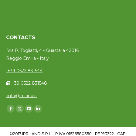
CONTACTS
Via P. Togliatti, 4 - Guastalla 42016
Reggio Emilia - Italy
+39 0522 831544
+39 0522 831548
info@irriland.it
Trouvez nous sur :
Facebook
X
YouTube
LinkedIn
page
page
page
page
opens
opens
opens
opens
©2017 IRRILAND S.R.L. - P.IVA 01526580350 - RE 193322 - CAP.