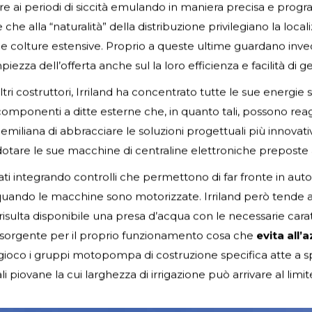
pplire ai periodi di siccità emulando in maniera precisa e pr
 che alla “naturalità” della distribuzione privilegiano la loca
le colture estensive. Proprio a queste ultime guardano inve
piezza dell’offerta anche sul la loro efficienza e facilità di g
altri costruttori, Irriland ha concentrato tutte le sue energie 
omponenti a ditte esterne che, in quanto tali, possono reag
liana di abbracciare le soluzioni progettuali più innovative 
otare le sue macchine di centraline elettroniche preposte al
ionati integrando controlli che permettono di far fronte in a
ndo le macchine sono motorizzate. Irriland però tende a s
sulta disponibile una presa d’acqua con le necessarie caratt
tale sorgente per il proprio funzionamento cosa che
evita all’
ioco i gruppi motopompa di costruzione specifica atte a spin
ali piovane la cui larghezza di irrigazione può arrivare al limit