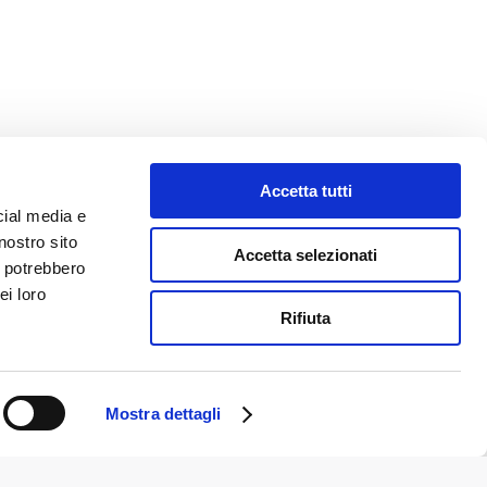
a 42016
Accetta tutti
cial media e
nostro sito
Accetta selezionati
i potrebbero
ei loro
Rifiuta
Mostra dettagli
Note legali e privacy
Cookie Policy