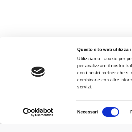
OÙ NOUS SOMMES
Questo sito web utilizza i
Utilizziamo i cookie per pe
per analizzare il nostro tra
con i nostri partner che si
combinarle con altre inform
servizi.
Selezione
Necessari
©2017 IRRILAND S.R.L. - P.IVA 01526580350 - RE 193322 - C
del
consenso