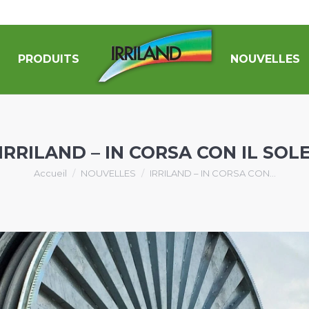
PRODUITS
NOUVELLES
IRRILAND – IN CORSA CON IL SOL
Vous êtes ici :
Accueil
NOUVELLES
IRRILAND – IN CORSA CON…