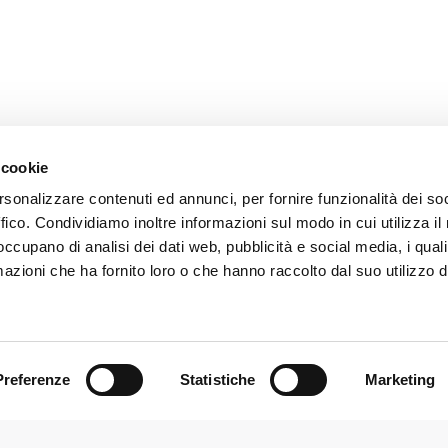
CONTACTS
Via P. Togliatti, 4 - Guastall
Reggio Emilia - Italy
+39 0522 831544
Facebook
YOUTUBE
LINKEDIN
INSTAGRAM
 cookie
+39 0522 831548
rsonalizzare contenuti ed annunci, per fornire funzionalità dei so
info@irriland.it
ffico. Condividiamo inoltre informazioni sul modo in cui utilizza il 
CHIEDICI UN PREVENTIVO
 occupano di analisi dei dati web, pubblicità e social media, i qual
Trouvez nous sur :
azioni che ha fornito loro o che hanno raccolto dal suo utilizzo d
Facebook
X
YouTube
LinkedIn
page
page
page
page
opens
opens
opens
opens
Catégorie
NOUVELLES
8 février 2021
in
in
in
in
new
new
new
new
Preferenze
Statistiche
Marketing
AP. SOC I.V € 46.481,00 - Designed by
Kaiti expansion
window
window
window
window