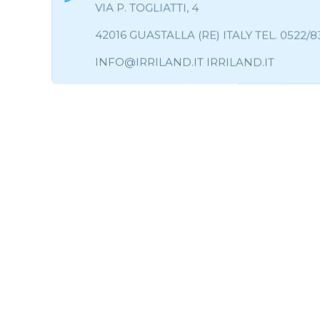
VIA P. TOGLIATTI, 4
42016 GUASTALLA (RE) ITALY TEL. 0522/8
INFO@IRRILAND.IT IRRILAND.IT