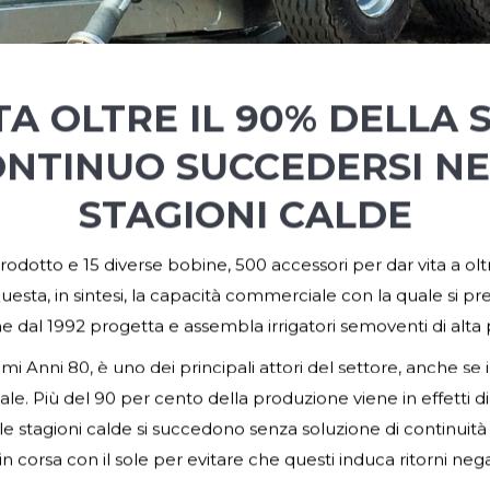
TA OLTRE IL 90% DELLA 
ONTINUO SUCCEDERSI N
STAGIONI CALDE
 prodotto e 15 diverse bobine, 500 accessori per dar vita a olt
sta, in sintesi, la capacità commerciale con la quale si pres
e dal 1992 progetta e assembla irrigatori semoventi di alta po
mi Anni 80, è uno dei principali attori del settore, anche se 
ale. Più del 90 per cento della produzione viene in effetti di
cui le stagioni calde si succedono senza soluzione di continui
corsa con il sole per evitare che questi induca ritorni negati