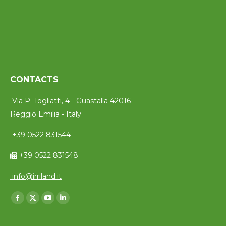
CONTACTS
Via P. Togliatti, 4 - Guastalla 42016
Reggio Emilia - Italy
+39 0522 831544
+39 0522 831548
info@irriland.it
Trouvez nous sur :
Facebook
X
YouTube
LinkedIn
page
page
page
page