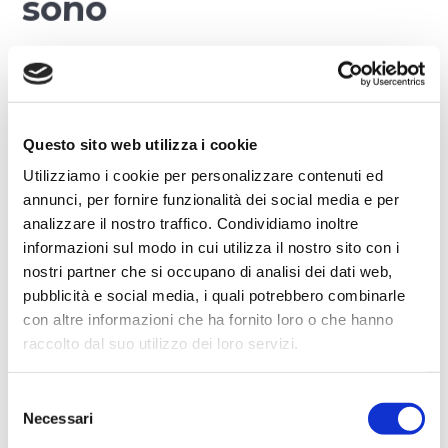
sono
In agricoltura
esistono diversi sistemi di irrigazione
impiegati per controllare l’acqua, l’umidità del suolo e
produrre raccolti migliori. Il progresso tecnologico ha
permesso di sviluppare tecniche di irrigazione
Questo sito web utilizza i cookie
agricola sempre più efficienti e precise. Vediamone
Utilizziamo i cookie per personalizzare contenuti ed
alcune.
annunci, per fornire funzionalità dei social media e per
analizzare il nostro traffico. Condividiamo inoltre
L’irrigazione di superficie
consiste nel
informazioni sul modo in cui utilizza il nostro sito con i
sommergere l’intera area coltivata, che rimane
nostri partner che si occupano di analisi dei dati web,
coperta d’acqua per periodi più o meno lunghi.
pubblicità e social media, i quali potrebbero combinarle
Questa tecnica richiede grandi quantitativi d’acqua.
con altre informazioni che ha fornito loro o che hanno
raccolto dal suo utilizzo dei loro servizi.
L’irrigazione agricola per scorrimento
sottopone il terreno a un getto d’acqua costante e
Selezione
viene impiegata soprattutto per le colture
Necessari
del
foraggere.
consenso