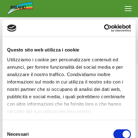
Archives du jour :
17 juillet 2024
Vous êtes ici :
Accueil
2024
juillet
17
Questo sito web utilizza i cookie
Utilizziamo i cookie per personalizzare contenuti ed
annunci, per fornire funzionalità dei social media e per
analizzare il nostro traffico. Condividiamo inoltre
informazioni sul modo in cui utilizza il nostro sito con i
nostri partner che si occupano di analisi dei dati web,
pubblicità e social media, i quali potrebbero combinarle
con altre informazioni che ha fornito loro o che hanno
raccolto dal suo utilizzo dei loro servizi.
Selezione
Necessari
del