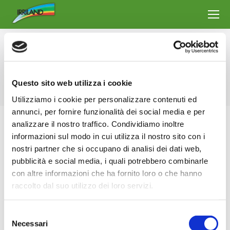
Archivo diario:
17 julio 2024
Estás aquí:
Inicio
2024
julio
17
Questo sito web utilizza i cookie
Utilizziamo i cookie per personalizzare contenuti ed
annunci, per fornire funzionalità dei social media e per
analizzare il nostro traffico. Condividiamo inoltre
informazioni sul modo in cui utilizza il nostro sito con i
nostri partner che si occupano di analisi dei dati web,
pubblicità e social media, i quali potrebbero combinarle
con altre informazioni che ha fornito loro o che hanno
raccolto dal suo utilizzo dei loro servizi.
Selezione
Necessari
del