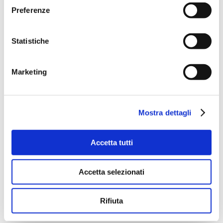
E-SPORT: l’irrigatore semovente
Preferenze
a energia solare
NOUVELLES
Par
Massimo
6 mars 2024
Statistiche
Oggi la sostenibilità è un tema centrale per
ogni azienda, anche per quelle agricole.
Marketing
L’impatto ambientale delle attività rende
necessario lo sviluppo di soluzioni più
ecocompatibili. Nel caso dell’irrigazione
Mostra dettagli
agricola, l’uso di tecnologie innovative può
contribuire a rendere la produzione più green
Accetta tutti
e rispettosa del pianeta. È per questo che
Irriland ha progettato l’irrigatore semovente…
Accetta selezionati
Rifiuta