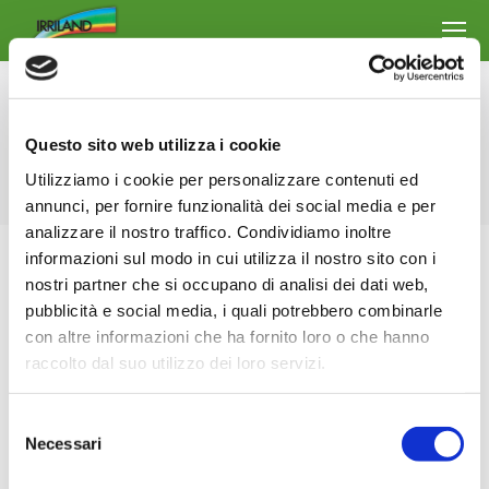
Archives du jour :
6 mars 2024
Questo sito web utilizza i cookie
Vous êtes ici :
Accueil
2024
mars
06
Utilizziamo i cookie per personalizzare contenuti ed
annunci, per fornire funzionalità dei social media e per
analizzare il nostro traffico. Condividiamo inoltre
informazioni sul modo in cui utilizza il nostro sito con i
nostri partner che si occupano di analisi dei dati web,
pubblicità e social media, i quali potrebbero combinarle
con altre informazioni che ha fornito loro o che hanno
raccolto dal suo utilizzo dei loro servizi.
Selezione
Necessari
del
consenso