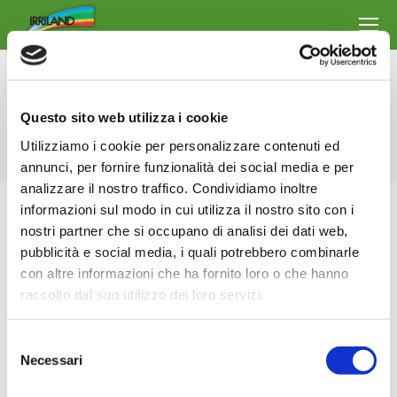
Tages-Archive:
6 März 2024
Questo sito web utilizza i cookie
Sie befinden sich hier:
Start
2024
März
06
Utilizziamo i cookie per personalizzare contenuti ed
annunci, per fornire funzionalità dei social media e per
analizzare il nostro traffico. Condividiamo inoltre
informazioni sul modo in cui utilizza il nostro sito con i
nostri partner che si occupano di analisi dei dati web,
pubblicità e social media, i quali potrebbero combinarle
con altre informazioni che ha fornito loro o che hanno
raccolto dal suo utilizzo dei loro servizi.
Selezione
Necessari
del
consenso