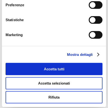
E-SPORT: l’irrigatore semovente
Preferenze
a energia solare
NEWS
Von
Massimo
6 März 2024
Statistiche
Oggi la sostenibilità è un tema centrale per
ogni azienda, anche per quelle agricole.
Marketing
L’impatto ambientale delle attività rende
necessario lo sviluppo di soluzioni più
ecocompatibili. Nel caso dell’irrigazione
Mostra dettagli
agricola, l’uso di tecnologie innovative può
contribuire a rendere la produzione più green
Accetta tutti
e rispettosa del pianeta. È per questo che
Irriland ha progettato l’irrigatore semovente…
Accetta selezionati
Rifiuta