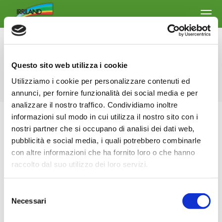
Archives du jour :
17 avril 2018
Questo sito web utilizza i cookie
Vous êtes ici :
Accueil
2018
avril
17
Utilizziamo i cookie per personalizzare contenuti ed
annunci, per fornire funzionalità dei social media e per
analizzare il nostro traffico. Condividiamo inoltre
informazioni sul modo in cui utilizza il nostro sito con i
nostri partner che si occupano di analisi dei dati web,
pubblicità e social media, i quali potrebbero combinarle
con altre informazioni che ha fornito loro o che hanno
raccolto dal suo utilizzo dei loro servizi.
Selezione
Necessari
del
consenso