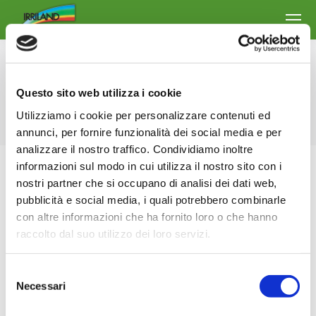
Daily Archives:
17 Aprile 2018
Questo sito web utilizza i cookie
You are here:
Home
2018
Aprile
17
Utilizziamo i cookie per personalizzare contenuti ed
annunci, per fornire funzionalità dei social media e per
analizzare il nostro traffico. Condividiamo inoltre
informazioni sul modo in cui utilizza il nostro sito con i
nostri partner che si occupano di analisi dei dati web,
pubblicità e social media, i quali potrebbero combinarle
con altre informazioni che ha fornito loro o che hanno
raccolto dal suo utilizzo dei loro servizi.
Selezione
Necessari
del
consenso