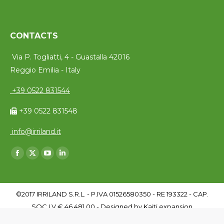
CONTACTS
Via P. Togliatti, 4 - Guastalla 42016
Reggio Emilia - Italy
+39 0522 831544
+39 0522 831548
info@irriland.it
Trouvez nous sur :
Facebook
X
YouTube
LinkedIn
page
page
page
page
opens
opens
opens
opens
©2017 IRRILAND S.R.L. - P.IVA 01526580350 - RE 193322 - CAP.
in
in
in
in
SOC I.V € 46.481,00 - Designed by
Kaiti expansion
new
new
new
new
Info