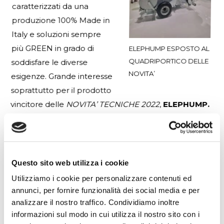
caratterizzati da una
produzione 100% Made in
Italy e soluzioni sempre
più GREEN in grado di
ELEPHUMP ESPOSTO AL
QUADRIPORTICO DELLE
soddisfare le diverse
NOVITA’
esigenze. Grande interesse
soprattutto per il prodotto
vincitore delle
NOVITA’ TECNICHE 2022
,
ELEPHUMP.
Sono stati giorni di intensa attività e coinvolgimento,
che hanno visto un proficuo confronto e un
interessante scambio di idee con clienti e fornitori, dal
Questo sito web utilizza i cookie
valore nettamente professionale.
Utilizziamo i cookie per personalizzare contenuti ed
La fiera ha rappresentato per noi un momento di
annunci, per fornire funzionalità dei social media e per
grande successo in cui abbiamo avuto la possibilità di
analizzare il nostro traffico. Condividiamo inoltre
mostrare le potenzialità ed i punti di forza dei nostri
informazioni sul modo in cui utilizza il nostro sito con i