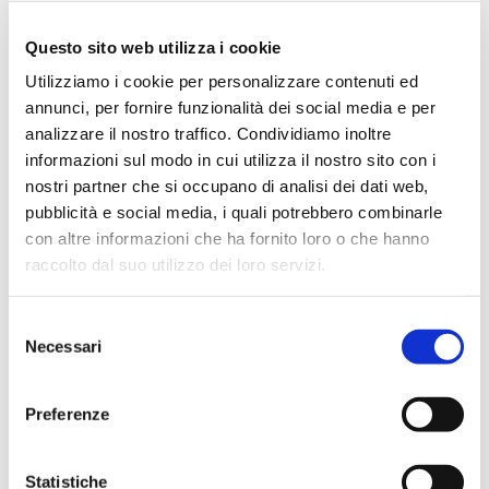
Questo sito web utilizza i cookie
Utilizziamo i cookie per personalizzare contenuti ed
annunci, per fornire funzionalità dei social media e per
analizzare il nostro traffico. Condividiamo inoltre
informazioni sul modo in cui utilizza il nostro sito con i
nostri partner che si occupano di analisi dei dati web,
Le pompe centrifughe trituratrici Irriland sono
pubblicità e social media, i quali potrebbero combinarle
con altre informazioni che ha fornito loro o che hanno
azionabili grazie alle trattrici agricole.
raccolto dal suo utilizzo dei loro servizi.
Sono indicate per impieghi in cui siano richieste
alta
prevalenza
unita a un’
adeguata triturazione
dei
Selezione
corpi solidi:
impianti con irrigatori semoventi, forti
Necessari
del
dislivelli e lunghe tubazioni
.
consenso
BlueLine-leaflet-2011-4
Download
Preferenze
Statistiche