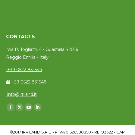
CONTACTS
Via P. Togliatti, 4 - Guastalla 42016
Reggio Emilia - Italy
+39 0522 831544
+39 0522 831548
info@irriland.it
Trouvez nous sur :
Facebook
X
YouTube
LinkedIn
page
page
page
page
opens
opens
opens
opens
©2017 IRRILAND S.R.L. - P.IVA 01526580350 - RE 193322 - CAP.
in
in
in
in