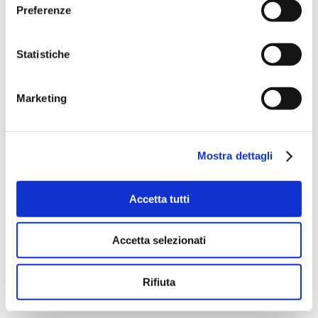
mezzi, macchine e attrezzature per ogni tipo di
Preferenze
lavorazione agricola o “verde” e per ogni modello di
impresa.
Statistiche
Vi aspettiamo!
IRRILAND STAFF
Marketing
Mostra dettagli
Accetta tutti
Accetta selezionati
Rifiuta