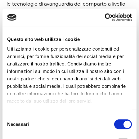
le tecnologie di avanguardia del comparto a livello
mondiale.
La razionale organizzazione merceologica
dell’esposizione consente ad un enorme platea di
Questo sito web utilizza i cookie
visitatori professionali – ai quali vengono riservati i
Utilizziamo i cookie per personalizzare contenuti ed
primi due giorni di svolgimento dell’esposizione – e
annunci, per fornire funzionalità dei social media e per
amatoriali di focalizzare subito i settori d’interesse e di
analizzare il nostro traffico. Condividiamo inoltre
organizzare così al meglio la loro visita. A EIMA
informazioni sul modo in cui utilizza il nostro sito con i
prendono parte missioni di operatori economici
nostri partner che si occupano di analisi dei dati web,
provenienti da 60 paesi.
pubblicità e social media, i quali potrebbero combinarle
con altre informazioni che ha fornito loro o che hanno
EIMA si svolge nel quartiere fieristico di Bologna
raccolto dal suo utilizzo dei loro servizi.
su
una superficie complessiva di 375.000
mq
(140.000 mq la superficie espositiva netta), e in
Selezione
ogni edizione ospita circa 1950 espositori provenienti
Necessari
del
da 50 paesi che espongono oltre 50.000 modelli di
consenso