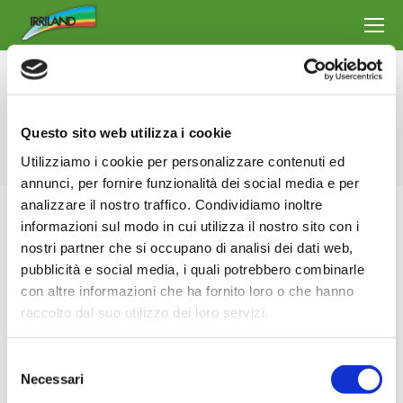
Archives du jour :
7 août 2023
Vous êtes ici :
Accueil
2023
août
07
Questo sito web utilizza i cookie
Utilizziamo i cookie per personalizzare contenuti ed
annunci, per fornire funzionalità dei social media e per
analizzare il nostro traffico. Condividiamo inoltre
informazioni sul modo in cui utilizza il nostro sito con i
nostri partner che si occupano di analisi dei dati web,
pubblicità e social media, i quali potrebbero combinarle
con altre informazioni che ha fornito loro o che hanno
raccolto dal suo utilizzo dei loro servizi.
Selezione
Necessari
del