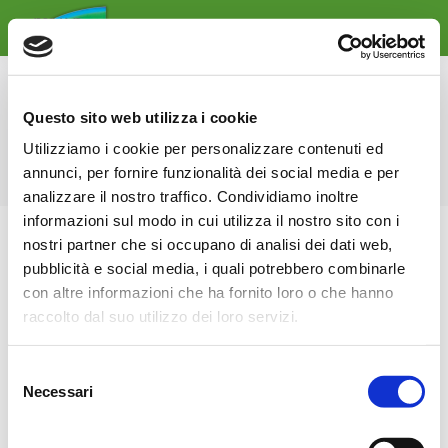
Archives du jour :
4 décembre 2019
Questo sito web utilizza i cookie
Vous êtes ici :
Accueil
2019
décembre
04
Utilizziamo i cookie per personalizzare contenuti ed
annunci, per fornire funzionalità dei social media e per
analizzare il nostro traffico. Condividiamo inoltre
informazioni sul modo in cui utilizza il nostro sito con i
nostri partner che si occupano di analisi dei dati web,
pubblicità e social media, i quali potrebbero combinarle
con altre informazioni che ha fornito loro o che hanno
raccolto dal suo utilizzo dei loro servizi.
Selezione
Necessari
del
consenso