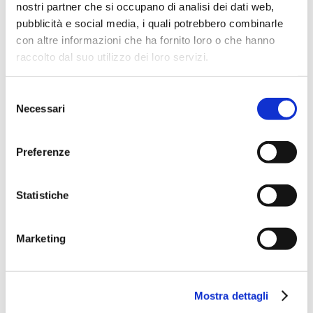
nostri partner che si occupano di analisi dei dati web,
pubblicità e social media, i quali potrebbero combinarle
con altre informazioni che ha fornito loro o che hanno
raccolto dal suo utilizzo dei loro servizi.
Selezione
Necessari
del
Rotoloni per irrigazione: come
consenso
funzionano e quali sono i
Preferenze
vantaggi
NEWS
By
Massimo
20 June 2023
Statistiche
L’acqua è una risorsa preziosa e utilizzarla in
modo efficiente è fondamentale per
Marketing
massimizzare la produttività delle colture. Una
soluzione intelligente per le attività di
Mostra dettagli
irrigazione agricola è rappresentata dai