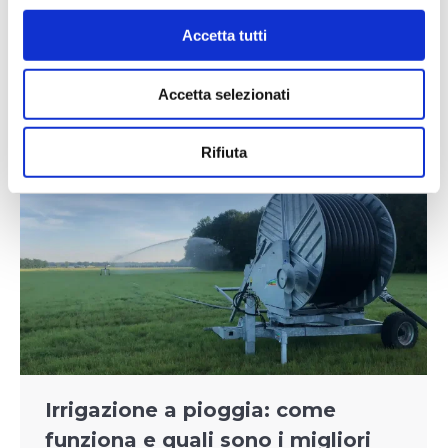
rotoloni per irrigazione. Vediamo cosa sono,
come funzionano e quali vantaggi offrono
Accetta tutti
all’agricoltura moderna. Cosa sono i rotoloni
per irrigazione È chiamato rotolone un
Accetta selezionati
irrigatore…
Rifiuta
Irrigazione a pioggia: come
funziona e quali sono i migliori