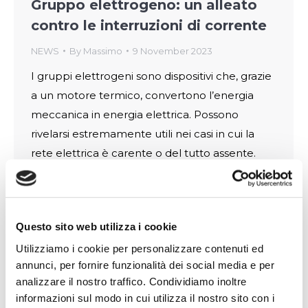
Gruppo elettrogeno: un alleato
contro le interruzioni di corrente
NEWS
By
Massimo
9 November 2023
I gruppi elettrogeni sono dispositivi che, grazie
a un motore termico, convertono l’energia
meccanica in energia elettrica. Possono
rivelarsi estremamente utili nei casi in cui la
rete elettrica è carente o del tutto assente.
Per questa ragione vengono impiegati in tutti i
contesti in cui è importante garantire
continuità elettrica: dall’irrigazione agricola al
Questo sito web utilizza i cookie
settore industriale,…
Utilizziamo i cookie per personalizzare contenuti ed
annunci, per fornire funzionalità dei social media e per
analizzare il nostro traffico. Condividiamo inoltre
informazioni sul modo in cui utilizza il nostro sito con i