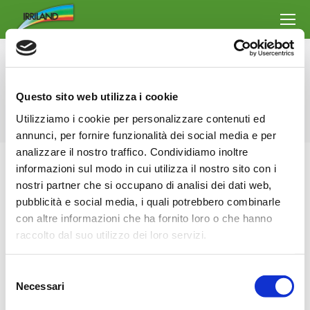
Daily Archives:
13 January 2022
Questo sito web utilizza i cookie
You are here:
Home
2022
January
13
Utilizziamo i cookie per personalizzare contenuti ed
annunci, per fornire funzionalità dei social media e per
analizzare il nostro traffico. Condividiamo inoltre
informazioni sul modo in cui utilizza il nostro sito con i
nostri partner che si occupano di analisi dei dati web,
pubblicità e social media, i quali potrebbero combinarle
con altre informazioni che ha fornito loro o che hanno
raccolto dal suo utilizzo dei loro servizi.
Selezione
Necessari
del
consenso