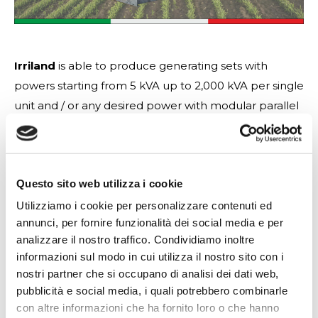
Irriland
is able to produce generating sets with
powers starting from 5 kVA up to 2,000 kVA per single
unit and / or any desired power with modular parallel
sets between them.
In addition to having a wide standard range of
products, our strength and corporate mission lies in
Questo sito web utilizza i cookie
being able to make any structural and / or functional
modification required in the image and likeness of
Utilizziamo i cookie per personalizzare contenuti ed
annunci, per fornire funzionalità dei social media e per
the customer, always respecting the regulations of
analizzare il nostro traffico. Condividiamo inoltre
the European community and high quality standards.
informazioni sul modo in cui utilizza il nostro sito con i
Here are some of our variables:
nostri partner che si occupano di analisi dei dati web,
engines powered by Diesel / LPG / Methane Gas
pubblicità e social media, i quali potrebbero combinarle
manual/automatic control panels with and without
con altre informazioni che ha fornito loro o che hanno