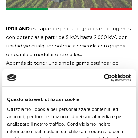
IRRILAND
es capaz de producir grupos electrógenos
con potencias a partir de 5 kVA hasta 2.000 kVA por
unidad y/o cualquier potencia deseada con grupos
en paralelo modular entre ellos..
Además de tener una amplia gama estándar de
productos, nuestra fuerza y misión empresarial está
en poder otorgar cada cambio estructural y/o
funcional solicitado, a pedido del cliente, en el pleno
respeto de la legislación de la comunidad europea y
Questo sito web utilizza i cookie
otros estándares de calidad.
Utilizziamo i cookie per personalizzare contenuti ed
Aquí algunas de nuestras variables:
annunci, per fornire funzionalità dei social media e per
analizzare il nostro traffico. Condividiamo inoltre
motores con alimentación a Diesel/GPL/Gas
informazioni sul modo in cui utilizza il nostro sito con i
Metano;