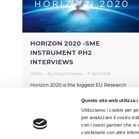
HORIZON 2020 -SME
INSTRUMENT PH2
INTERVIEWS
NEWS
By
Diego Maione
17 April 2018
Horizon 2020 is the biggest EU Research
and Innovation programme ever with nearly
Questo sito web utilizza i
€80 billion of funding available over 7 years
Utilizziamo i cookie per pe
(2014 to 2020) – in addition to the private
per analizzare il nostro tra
investment that this money will attract. It
con i nostri partner che si
promises more breakthroughs, discoveries
combinarle con altre inform
and world-firsts by taking great ideas from