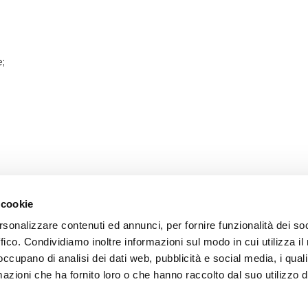
;
KONTAKTE
Via P. Togliatti, 4 - Guastall
Reggio Emilia - Italy
+39 0522 831544
 cookie
+39 0522 831548
rsonalizzare contenuti ed annunci, per fornire funzionalità dei so
nd mit zwei seitlichen Stützen Vorne;
info@irriland.it
ffico. Condividiamo inoltre informazioni sul modo in cui utilizza il 
 occupano di analisi dei dati web, pubblicità e social media, i qual
Finden Sie uns auf:
azioni che ha fornito loro o che hanno raccolto dal suo utilizzo d
Facebook
X
YouTube
Linkedin
Stützfuß Vorne, 2 Stützen Hinten (A-0005, A-0007, A-0134).
page
page
page
page