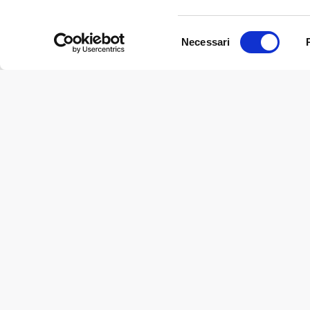
3-Silver-Compakta-9
Download
Selezione
Necessari
©2017 IRRILAND S.R.L. - P.IVA 01526580350 - RE 193322 - C
del
consenso