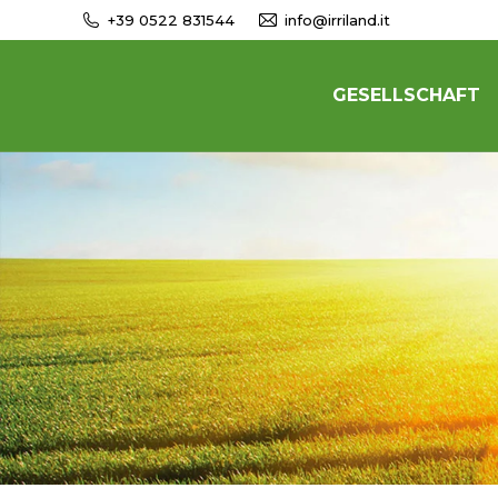
+39 0522 831544
info@irriland.it
GESELLSCHAFT