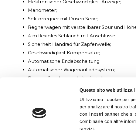
Elektronischer Geschwindigkeit Anzeige;
Manometer;
Sektorregner mit Düsen Serie;
Regnerwagen mit verstellbarer Spur und Höhe
4 m flexibles Schlauch mit Anschlusse;
Sicherheit Handrad für Zapfenwelle;
WO WIR SIND
Geschwindigkeit Kompensator;
Automatische Endabschaltung;
Automatischer Wagenaufladesystem;
By-pass Geschwindigkeitseinstellung;
Schlauchführung mit Spindelwelle;
Questo sito web utilizza i
Zugöse mit verstellbare Höhe;
Utilizziamo i cookie per pe
Unterrahme mit verstellbaren Höhe und Spur u
per analizzare il nostro tra
CE Kennzeichnung und Zertifizierung;
con i nostri partner che si
NUR FÜR „FH“ VERSION: sind folgende
combinarle con altre inform
servizi.
hydraulische Funktionen Inbegriff: Drehkranz, 