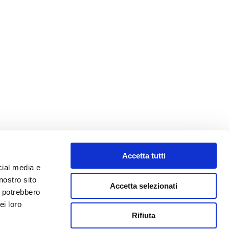
a 42016
Accetta tutti
cial media e
nostro sito
Accetta selezionati
i potrebbero
ei loro
Rifiuta