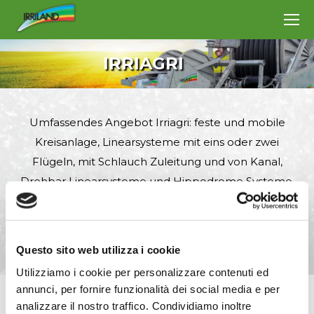
IRRIAGRI
Umfassendes Angebot Irriagri: feste und mobile
Kreisanlage, Linearsysteme mit eins oder zwei
Flügeln, mit Schlauch Zuleitung und von Kanal,
Drehbar Linearsysteme und Hippodrome Systeme.
Mit den Zubehören und besondere Kleinlichkeiten
Palette bekam die Linie hochprofessionell und kann
auch die anspruchsvollsten Kunden treffen.
Questo sito web utilizza i cookie
Utilizziamo i cookie per personalizzare contenuti ed
annunci, per fornire funzionalità dei social media e per
analizzare il nostro traffico. Condividiamo inoltre