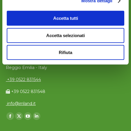
Mostra dettagli
Accetta tutti
Accetta selezionati
KONTAKTE
Rifiuta
Via P. Togliatti, 4 - Guastalla 42016
Reggio Emilia - Italy
+39 0522 831544
+39 0522 831548
info@irriland.it
Finden Sie uns auf:
Facebook
X
YouTube
Linkedin
page
page
page
page