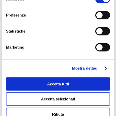
ist ein innovatives automatisches und
consenso
elektrisches Ansaugsystem für Pumpen. Es
Preferenze
stellt die Alternative zur klassischen manuellen
Ansaugpumpe dar und erfordert kein
Statistiche
Kraftaufwand mehr, um das Saugrohr von
Pumpen, Motorpumpen, Sprinklern und
Marketing
anderen Pumpeinheiten zu füllen, die einen
Betrieb mit bereits gefüllter…
Mostra dettagli
Accetta tutti
Accetta selezionati
Rifiuta