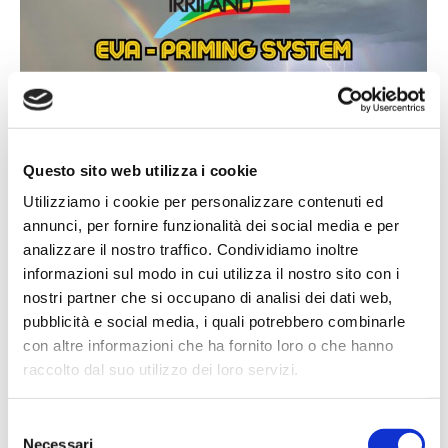
Questo sito web utilizza i cookie
Utilizziamo i cookie per personalizzare contenuti ed
annunci, per fornire funzionalità dei social media e per
analizzare il nostro traffico. Condividiamo inoltre
informazioni sul modo in cui utilizza il nostro sito con i
nostri partner che si occupano di analisi dei dati web,
EVA
pubblicità e social media, i quali potrebbero combinarle
con altre informazioni che ha fornito loro o che hanno
INNOVATIONEN
Von
Diego Maione
27 Juli 2021
raccolto dal suo utilizzo dei loro servizi.
Elektrische Ansaugpumpe für
Wasserpumpen und vieles mehr… Das von
Selezione
IRRILAND patentierte ultraneue System EVA
Necessari
del