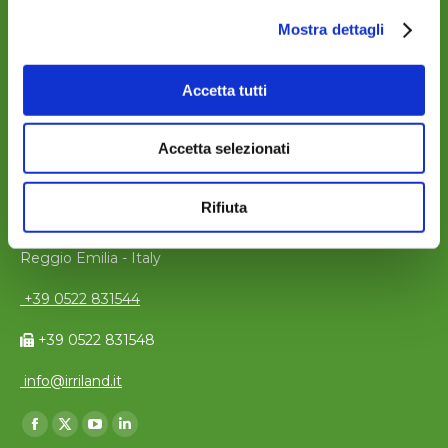
Mostra dettagli
Accetta tutti
Accetta selezionati
CONTACTS
Rifiuta
Via P. Togliatti, 4 - Guastalla 42016
Reggio Emilia - Italy
+39 0522 831544
+39 0522 831548
info@irriland.it
Find us on:
Facebook
X
YouTube
Linkedin