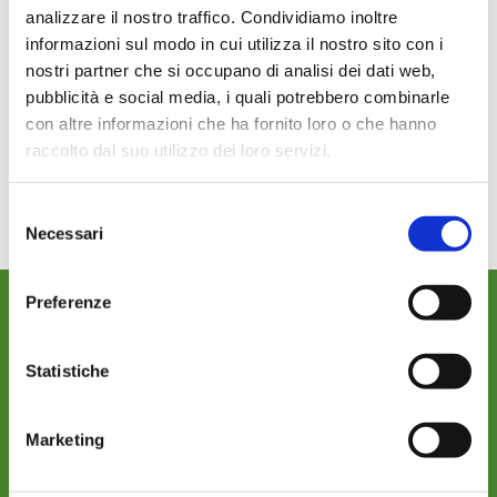
analizzare il nostro traffico. Condividiamo inoltre
informazioni sul modo in cui utilizza il nostro sito con i
nostri partner che si occupano di analisi dei dati web,
pubblicità e social media, i quali potrebbero combinarle
A complete optional’s range for Irriland’s products, to
con altre informazioni che ha fornito loro o che hanno
satisfy all your needs.
raccolto dal suo utilizzo dei loro servizi.
11-optional
Download
Selezione
Necessari
del
consenso
Preferenze
WHERE WE ARE
Statistiche
Marketing