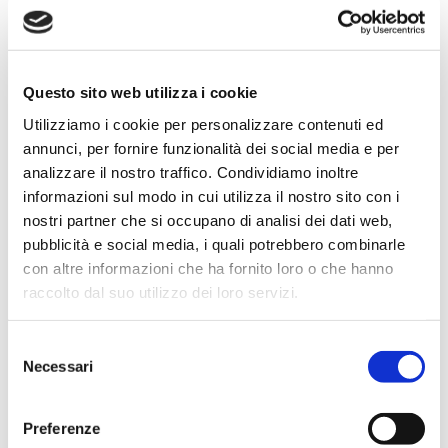
– Hot galvanizing frame & drum;
– Automatic brake;
– Manometer;
– End rewinding stop;
Questo sito web utilizza i cookie
– 2 wheels sprinkler cart
Utilizziamo i cookie per personalizzare contenuti ed
– Sprinkler with nozzles’ series;
annunci, per fornire funzionalità dei social media e per
– Automatic lifting of the sprinkler cart from working
analizzare il nostro traffico. Condividiamo inoltre
informazioni sul modo in cui utilizza il nostro sito con i
to shifting position
nostri partner che si occupano di analisi dei dati web,
– 2 m flexible hose with coupling;
pubblicità e social media, i quali potrebbero combinarle
– Draw bar for tractor;
con altre informazioni che ha fornito loro o che hanno
– Hose guide system with no end screw;
raccolto dal suo utilizzo dei loro servizi.
– CE mark and certification.
Selezione
– Solar energy drive with batteries
Necessari
del
– Electric motor
consenso
– 4 speeds switch
Preferenze