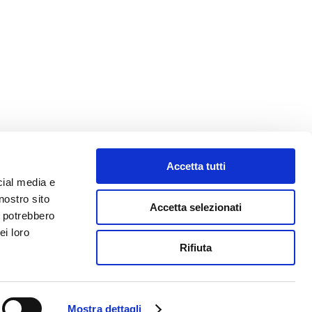
a 42016
Accetta tutti
cial media e
nostro sito
Accetta selezionati
i potrebbero
ei loro
Rifiuta
Mostra dettagli