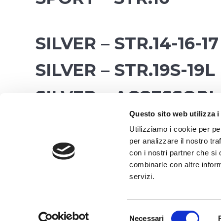
SILVER – STR.14-16-17
WHERE WE ARE
SILVER – STR.19S-19L
SILVER – ACCESSORI
Questo sito web utilizza i
Utilizziamo i cookie per pe
DRAGONE
per analizzare il nostro tra
con i nostri partner che si
ALA ECO
combinarle con altre inform
servizi.
Selezione
Necessari