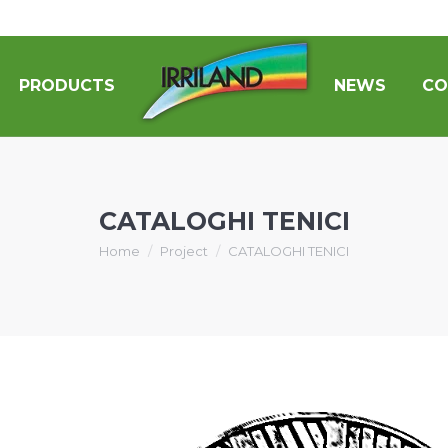
PRODUCTS
NEWS
CO
CATALOGHI TENICI
You are here:
Home
Project
CATALOGHI TENICI