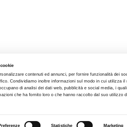
CONTACTS
Via P. Togliatti, 4 - Guastall
Reggio Emilia - Italy
+39 0522 831544
 cookie
+39 0522 831548
rsonalizzare contenuti ed annunci, per fornire funzionalità dei so
info@irriland.it
ffico. Condividiamo inoltre informazioni sul modo in cui utilizza il 
 occupano di analisi dei dati web, pubblicità e social media, i qual
Find us on:
azioni che ha fornito loro o che hanno raccolto dal suo utilizzo d
Facebook
X
YouTube
Linkedin
page
page
page
page
opens
opens
opens
opens
in
in
in
in
new
new
new
new
Preferenze
Statistiche
Marketing