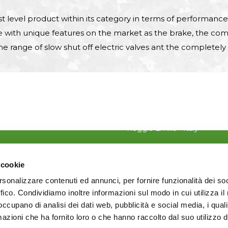
t level product within its category in terms of performance
 with unique features on the market as the brake, the comp
he range of slow shut off electric valves ant the completely
CONTACTS
Via P. Togliatti, 4 - Guastall
Reggio Emilia - Italy
+39 0522 831544
 cookie
+39 0522 831548
rsonalizzare contenuti ed annunci, per fornire funzionalità dei so
info@irriland.it
ffico. Condividiamo inoltre informazioni sul modo in cui utilizza il 
 occupano di analisi dei dati web, pubblicità e social media, i qual
Find us on:
azioni che ha fornito loro o che hanno raccolto dal suo utilizzo d
Facebook
X
YouTube
Linkedin