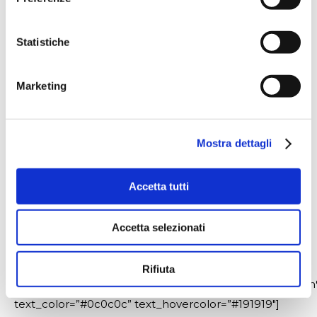
MADE IN
ITALY,
Statistiche
MADE
Marketing
FOREVER
Mostra dettagli
Accetta tutti
Accetta selezionati
[ult_createlink title=”2020 IA VIRTUAL NEW
PRODUCT CONTEST”
Rifiuta
btn_link=”url:https%3A%2F%2Fwww.surveymonkey.com
text_color=”#0c0c0c” text_hovercolor=”#191919″]