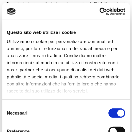
Questo irrigatore è stato selezionato dall’ IA (Irrigation
Association) per partecipare al 2020 IA Virtual New
Product contest.
Cliccando sopra
“2020 IA Virtual new product
Questo sito web utilizza i cookie
contest” (sotto al video)
verrete reindirizzati al link e
Utilizziamo i cookie per personalizzare contenuti ed
potrete votare il nostro prodotto 100% Green ed eco-
annunci, per fornire funzionalità dei social media e per
analizzare il nostro traffico. Condividiamo inoltre
sostenibile.
informazioni sul modo in cui utilizza il nostro sito con i
Grazie per il Vostro supporto
nostri partner che si occupano di analisi dei dati web,
pubblicità e social media, i quali potrebbero combinarle
con altre informazioni che ha fornito loro o che hanno
IRRILAND STAFF
raccolto dal suo utilizzo dei loro servizi.
Selezione
Necessari
del
IRRILAND -
consenso
Preferenze