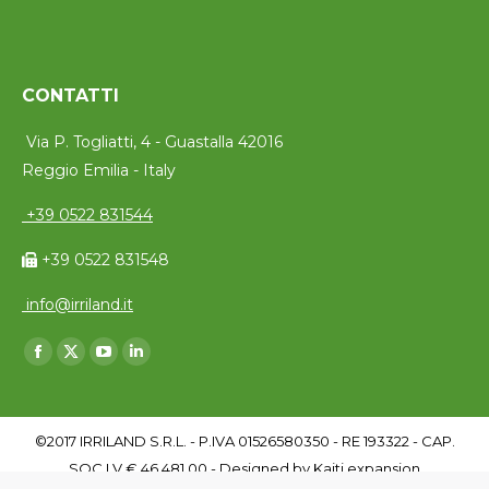
CONTATTI
Via P. Togliatti, 4 - Guastalla 42016
Reggio Emilia - Italy
+39 0522 831544
+39 0522 831548
info@irriland.it
Find us on:
Facebook
X
YouTube
Linkedin
page
page
page
page
opens
opens
opens
opens
©2017 IRRILAND S.R.L. - P.IVA 01526580350 - RE 193322 - CAP.
in
in
in
in
SOC I.V € 46.481,00 - Designed by
Kaiti expansion
new
new
new
new