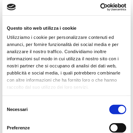
Le soluzioni Irriland
che rientrano nel
piano
Questo sito web utilizza i cookie
Utilizziamo i cookie per personalizzare contenuti ed
I prodotti Irriland si inseriscono perfettamente
annunci, per fornire funzionalità dei social media e per
nel quadro di Agricoltura 5.0
, offrendo soluzioni
analizzare il nostro traffico. Condividiamo inoltre
informazioni sul modo in cui utilizza il nostro sito con i
innovative che consentono agli agricoltori di
nostri partner che si occupano di analisi dei dati web,
accedere ai benefici previsti dal piano. Tra queste, i
pubblicità e social media, i quali potrebbero combinarle
rotoloni per irrigazione
progettati da Irriland si
con altre informazioni che ha fornito loro o che hanno
distinguono per la loro capacità di ottimizzare il
raccolto dal suo utilizzo dei loro servizi.
consumo energetico e migliorare l’efficienza idrica,
due aspetti centrali per soddisfare i requisiti richiesti
Selezione
dal credito d’imposta.
Necessari
del
consenso
Inoltre, l’impiego dei rotoloni semoventi nell’ambito
Preferenze
dell’irrigazione agricola ha diversi altri
vantaggi
.