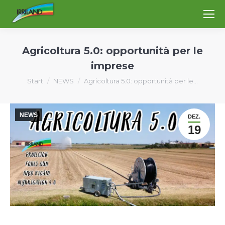
Agricoltura 5.0: opportunità per le
imprese
Sie befinden sich hier:
Start
NEWS
Agricoltura 5.0: opportunità per le…
NEWS
DEZ.
19