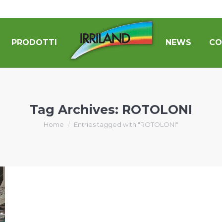
PRODOTTI
NEWS
CO
Tag Archives:
ROTOLONI
You are here:
Home
Entries tagged with "ROTOLONI"