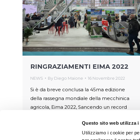
RINGRAZIAMENTI EIMA 2022
NEWS
By
Diego Maione
16 Novembre 2022
Si è da breve conclusa la 45ma edizione
della rassegna mondiale della mecchinica
agricola, Eima 2022, Sancendo un record
assoluto, chiude con lo straordinario
Questo sito web utilizza i
numero di 327.100 visitatori. IRRILAND ci
Utilizziamo i cookie per pe
tiene a ringraziare tutti coloro che hanno