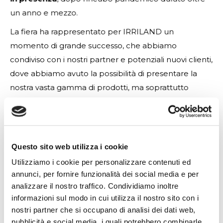
un anno e mezzo.
La fiera ha rappresentato per IRRILAND un
momento di grande successo, che abbiamo
condiviso con i nostri partne
r e potenziali nuovi clienti,
dove abbiamo avuto la possibilità di presentare la
nostra vasta gamma di prodotti, m
a soprattutto
abbiamo potuto rivederci dal vivo e stringerci la
mano, semplici gesti che la pandemia ci ha fatto
apprezzare.
Questo sito web utilizza i cookie
Lo stand IRRILAND è stato in grado di attirare
l’attenzione dei visitatori grazie alla qualità dei prodotti
Utilizziamo i cookie per personalizzare contenuti ed
annunci, per fornire funzionalità dei social media e per
esposti caratterizzati da una produzione 100% Made
analizzare il nostro traffico. Condividiamo inoltre
in Italy e soluzioni sempre più GREEN in grado di
informazioni sul modo in cui utilizza il nostro sito con i
soddisfare le diverse esige
nostri partner che si occupano di analisi dei dati web,
pubblicità e social media, i quali potrebbero combinarle
Detto ciò cogliamo l’occasione per ringraziare tutti