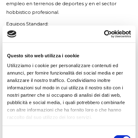
empleo en terrenos de deportes y en el sector
hobbistico profesional.
Equipos Standard:
– Estructura y bobina galvanizadas en caliente;
– Freno automático;
– Manòmetro;
Questo sito web utilizza i cookie
– Stop de enrollado
Utilizziamo i cookie per personalizzare contenuti ed
– Trineo porta cañon con 2 ruedas
annunci, per fornire funzionalità dei social media e per
– Cañon con serie de boquillas;
analizzare il nostro traffico. Condividiamo inoltre
– Carga automatica del trineo porta aspersor en
informazioni sul modo in cui utilizza il nostro sito con i
posicion de traspuerto
nostri partner che si occupano di analisi dei dati web,
– Tubo flexible de uniòn 2 m con acoples;
pubblicità e social media, i quali potrebbero combinarle
con altre informazioni che ha fornito loro o che hanno
– Barra de direciòn para enganche al tractor
raccolto dal suo utilizzo dei loro servizi.
– Sistema guiado manguera con tornillo sin fin
– Marcaje y certificación CE.
Selezione
– Accionamiento por medio de turbina parcializada