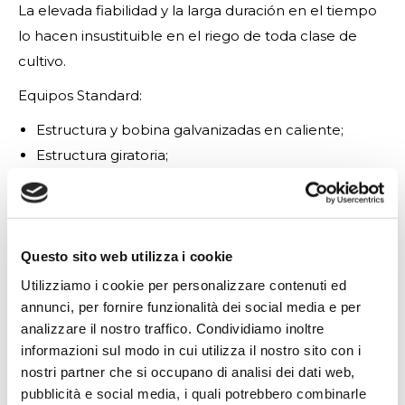
La elevada fiabilidad y la larga duración en el tiempo
lo hacen insustituible en el riego de toda clase de
cultivo.
Equipos Standard:
Estructura y bobina galvanizadas en caliente;
Estructura giratoria;
Accionamiento por medio de turbina parcializada;
Turbina en hierro fundido, embridada sobre al
reductor;
Caja reductora con cambio de velocidad y toma de
Questo sito web utilizza i cookie
fuerza;
Utilizziamo i cookie per personalizzare contenuti ed
Freno automático;
annunci, per fornire funzionalità dei social media e per
analizzare il nostro traffico. Condividiamo inoltre
Cuentametros electrònico;
informazioni sul modo in cui utilizza il nostro sito con i
Manòmetro;
nostri partner che si occupano di analisi dei dati web,
Cañon con serie de boquillas;
pubblicità e social media, i quali potrebbero combinarle