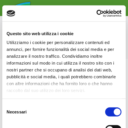
Archivo diario:
6 octubre 2022
Questo sito web utilizza i cookie
Estás aquí:
Inicio
2022
octubre
06
Utilizziamo i cookie per personalizzare contenuti ed
annunci, per fornire funzionalità dei social media e per
analizzare il nostro traffico. Condividiamo inoltre
informazioni sul modo in cui utilizza il nostro sito con i
nostri partner che si occupano di analisi dei dati web,
pubblicità e social media, i quali potrebbero combinarle
con altre informazioni che ha fornito loro o che hanno
raccolto dal suo utilizzo dei loro servizi.
Selezione
ELEPHUMP – PREMIATO COME
Necessari
del
NOVITA’ TECNICA AD EIMA 2022
consenso