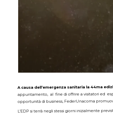
A causa dell’emergenza sanitaria la 44ma edizio
appuntamento, al fine di offrire a visitatori ed 
opportunità di business, FederUnacoma promu
L’EDP si terrà negli stessi giorni inizialmente previs