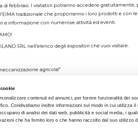
di febbraio. I visitatori potranno accedere gratuitamente, pr
ell’EIMA tradizionale che proporranno i loro prodotti e con
ntri e informazione con numerose attività ed eventi.
SIAMO!
CONTATTI
ILAND SRL nell’elenco degli espositori che vuoi visitare.
Via P. Togliatti, 4 - Guastall
Reggio Emilia - Italy
 meccanizzazione agricola!”
+39 0522 831544
 cookie
+39 0522 831548
rsonalizzare contenuti ed annunci, per fornire funzionalità dei so
info@irriland.it
ffico. Condividiamo inoltre informazioni sul modo in cui utilizza il 
 occupano di analisi dei dati web, pubblicità e social media, i qual
Find us on:
azioni che ha fornito loro o che hanno raccolto dal suo utilizzo d
Facebook
X
YouTube
Linkedin
page
page
page
page
opens
opens
opens
opens