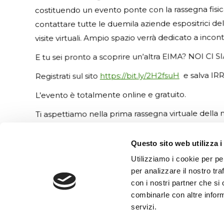
costituendo un evento ponte con la rassegna fisica 
contattare tutte le duemila aziende espositrici d
visite virtuali. Ampio spazio verrà dedicato a inco
E tu sei pronto a scoprire un’altra EIMA? NOI CI 
DOVE SIAMO
Registrati sul sito
https://bit.ly/2H2fsuH
e salva IRR
L’evento è totalmente online e gratuito.
Ti aspettiamo nella prima rassegna virtuale della
Questo sito web utilizza i
Utilizziamo i cookie per pe
IRRILAND SRL
per analizzare il nostro tra
con i nostri partner che si
combinarle con altre inform
servizi.