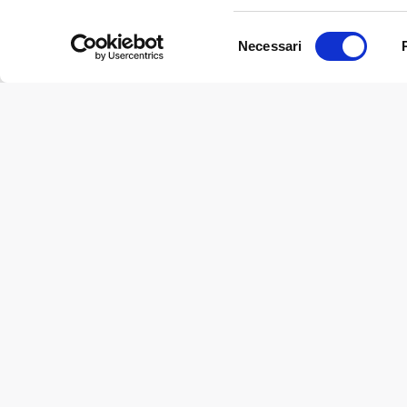
Selezione
Necessari
©2017 IRRILAND S.R.L. - P.IVA 01526580350 - RE 193322 - C
del
consenso