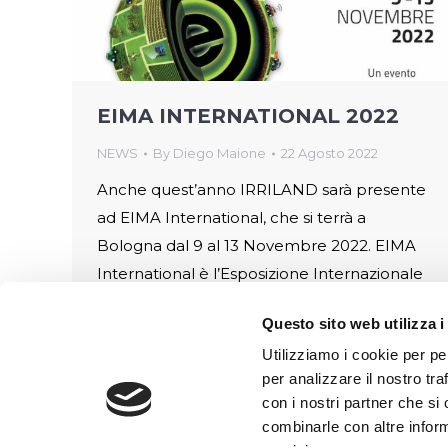
EIMA INTERNATIONAL 2022
NEWS
By
Diego Maione
22 Agosto 2022
Anche quest’anno IRRILAND sarà presente
ad EIMA International, che si terrà a
Bologna dal 9 al 13 Novembre 2022. EIMA
International è l’Esposizione Internazionale
di Macchine per l’Agricoltura e il
Questo sito web utilizza i
Giardinaggio, rassegna a cadenza
Utilizziamo i cookie per pe
biennale promossa dal 1969
per analizzare il nostro tra
da FederUnacoma (Federazione Nazionale
con i nostri partner che si
Costruttori Macchine per l’Agricoltura) ed
combinarle con altre inform
organizzata dalla sua società di