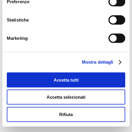
Preferenze
Anche quest’anno IRRILAND parteciperà a
FRUIT LOGISTICA, che si terrà a Berlino dal 5 al
Statistiche
7 Febbraio 2020. Saremo presenti nel
Padiglione 4.1 – Stand A-10 per mostrare le
Marketing
ultime novità nel mercato dell’Irrigazione. Vi
aspettiamo! IRRILAND STAFF
Mostra dettagli
Accetta tutti
©2017 IRRILAND S.R.L. - P.IVA 01526580350 - RE 193322 - CAP.
Accetta selezionati
SOC I.V € 46.481,00 - Designed by
Kaiti expansion
Info
Rifiuta