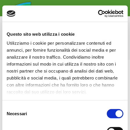
Daily Archives:
6 Febbraio 2020
Questo sito web utilizza i cookie
You are here:
Home
2020
Febbraio
06
Utilizziamo i cookie per personalizzare contenuti ed
annunci, per fornire funzionalità dei social media e per
analizzare il nostro traffico. Condividiamo inoltre
informazioni sul modo in cui utilizza il nostro sito con i
nostri partner che si occupano di analisi dei dati web,
pubblicità e social media, i quali potrebbero combinarle
con altre informazioni che ha fornito loro o che hanno
raccolto dal suo utilizzo dei loro servizi.
Selezione
Necessari
del
FRUIT LOGISTICA 2020
consenso
NEWS
By
Diego Maione
6 Febbraio 2020